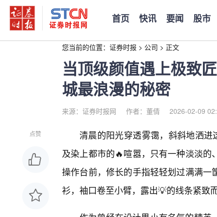
首页
快讯
要闻
股市
您当前的位置：
证券时报
>
公司
>
正文
当顶级颜值遇上极致匠
城最浪漫的秘密
来源：证券时报网
作者：董倩
2026-02-09 02
清晨的阳光穿透雾霭，斜斜地洒进这
点赞
及染上都市的🔥喧嚣，只有一种淡淡的
操作台前，修长的手指轻轻划过满满一
衫，袖口卷至小臂，露出💡的线条紧致