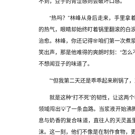
不到，豆子的青涩感则会破坏口感。
“热吗？”林峰从身后走来，手里拿
的热气，眼睛却始终盯着锅里翻滚的白浪
治愈。林峰，你还记得🌸咱们第一次煮
笑出声，那是他难得的爽朗时刻：“怎么
不想闻豆子的味道了。
”“但我第二天还是乖乖起来刷锅了
就是这种“打不死”的韧性，让这两
领域闯出💡了一条血路。当浆液开始沸
息与奶香的复合味道，直往人的天灵盖
沫。这一刻，他们不像是在制作食物，