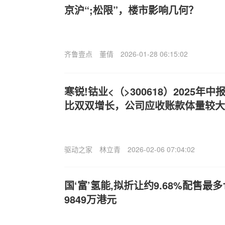
京沪“;松限”，楼市影响几何？
齐鲁壹点
董倩
2026-01-28 06:15:02
寒锐!钴业<（>300618）2025
比双双增长，公司应收账款体量较大
驱动之家
林立青
2026-02-06 07:04:02
国‘富’氢能,拟折让约9.68%配售最多1
9849万港元