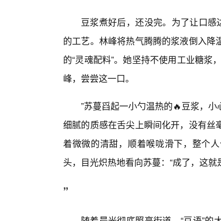
豆浆煮好后，还没完。为了让口感达
的工艺。林峰将热气腾腾的浆液倒入降
的“灵魂配料”。她坚持不使用工业糖浆
峰，尝尝这一口。
”苏蔓舀起一小勺温热的🔥豆浆，
细腻的质感在舌尖上瞬间化开，没有丝
着微微的清甜，顺着喉咙滑下，整个人
头，目光炽热地看向苏蔓：“成了，这就
”
随着晨光彻底照亮街道，“豆语”的