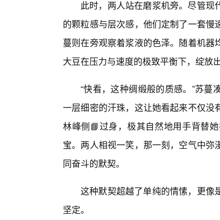
此时，两人站在磨浆机旁。尽管现
的颗粒感与层次感，他们定制了一套慢
蔓则在旁观察着浆液的色泽。随着机器均
大豆在压力与速度的极致平衡下，绽放
“快看，这种绸缎般的质感。”苏蔓
一层细密的汗珠，这让她看起来不仅没
林峰侧📘过身，极其自然地用手背替
宝。两人相视一笑，那一刻，空气中弥
同奋斗的默契。
这种默契超越了单纯的情愫，更像
坚定。