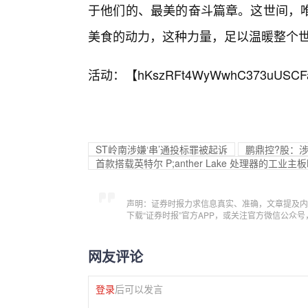
于他们的、最美的奋斗篇章。这世间，
美食的动力，这种力量，足以温暖整个
活动：【
hKszRFt4WyWwhC373uUSCF
ST岭南涉嫌‘串’通投标罪被起诉
鹏鼎控?股：
首款搭载英特尔 P;anther Lake 处理器的工业主
声明：证券时报力求信息真实、准确，文章提及内
下载“证券时报”官方APP，或关注官方微信公众
网友评论
登录
后可以发言